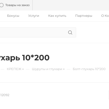
Товары на заказ
Бонусы
Услуги
Как купить
Партнеры
О К
ухарь 10*200
—
—
—
КРЕПЕЖ
Шурупы и глухари
Болт-глухарь 10*200
112092