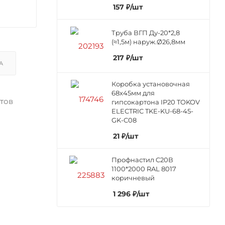
157
₽
/шт
Труба ВГП Ду-20*2,8
(≈1,5м) наруж.Ø26,8мм
217
₽
/шт
А
Коробка установочная
68х45мм для
тов
гипсокартона IP20 TOKOV
ELECTRIC TKE-KU-68-45-
GK-C08
21
₽
/шт
Профнастил C20В
1100*2000 RAL 8017
коричневый
1 296
₽
/шт