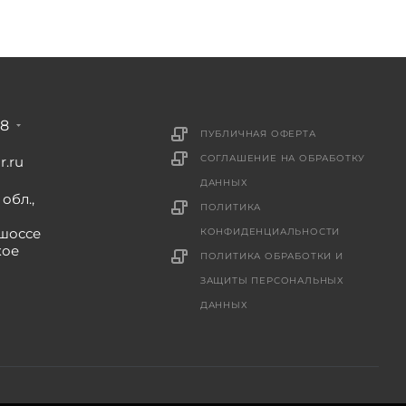
88
ПУБЛИЧНАЯ ОФЕРТА
СОГЛАШЕНИЕ НА ОБРАБОТКУ
r.ru
ДАННЫХ
обл.,
ПОЛИТИКА
шоссе
КОНФИДЕНЦИАЛЬНОСТИ
кое
ПОЛИТИКА ОБРАБОТКИ И
ЗАЩИТЫ ПЕРСОНАЛЬНЫХ
ДАННЫХ