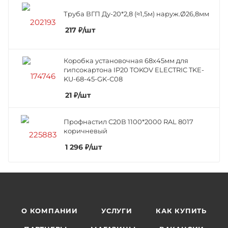
Труба ВГП Ду-20*2,8 (≈1,5м) наруж.Ø26,8мм
217
₽
/шт
Коробка установочная 68х45мм для
гипсокартона IP20 TOKOV ELECTRIC TKE-
KU-68-45-GK-C08
21
₽
/шт
Профнастил C20В 1100*2000 RAL 8017
коричневый
1 296
₽
/шт
О КОМПАНИИ
УСЛУГИ
КАК КУПИТЬ