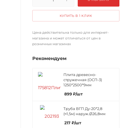
КУПИТЬ В 1 КЛИК
Цена действительна только для интернет-
магазина и может отличаться от цен в
розничных магазинах
Рекомендуем
Плита древесно-
стружечная (ОСП-3)
1250*2500*9мм
899
₽
/шт
Труба ВГП Ду-20*2,8
(≈1,5м) наруж.Ø26,8мм
217
₽
/шт