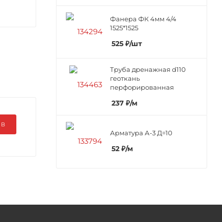
Фанера ФК 4мм 4/4
1525*1525
525
₽
/шт
Труба дренажная d110
геоткань
перфорированная
237
₽
/м
ЫВ
Арматура А-3 Д=10
52
₽
/м