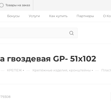
Товары на заказ
Бонусы
Услуги
Как купить
Партнеры
О К
а гвоздевая GP- 51х102
—
—
—
КРЕПЕЖ
Крепёжные изделия, кронштейны
Пласт
179308