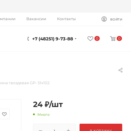
омпании
Вакансии
Контакты
ВОЙТИ
+7 (48251) 9-73-88
0
0
ина гвоздевая GP- 51х102
24
₽
/шт
Много
В КОРЗИНУ