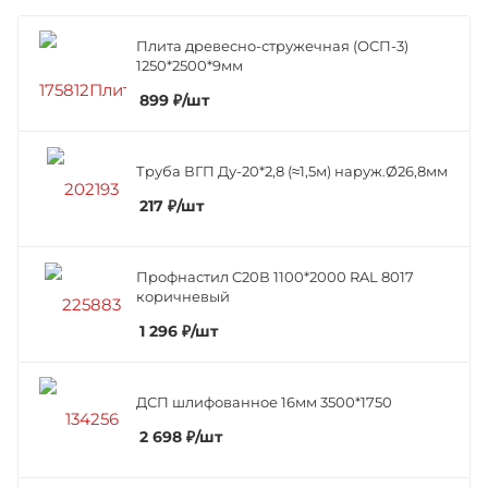
Плита древесно-стружечная (ОСП-3)
1250*2500*9мм
899
₽
/шт
Труба ВГП Ду-20*2,8 (≈1,5м) наруж.Ø26,8мм
217
₽
/шт
Профнастил C20В 1100*2000 RAL 8017
коричневый
1 296
₽
/шт
ДСП шлифованное 16мм 3500*1750
2 698
₽
/шт