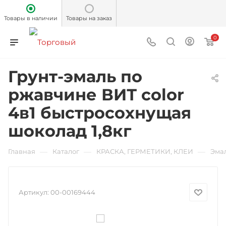
Товары в наличии
Товары на заказ
0
Грунт-эмаль по
ржавчине ВИТ color
4в1 быстросохнущая
шоколад 1,8кг
—
—
—
Главная
Каталог
КРАСКА, ГЕРМЕТИКИ, КЛЕИ
Эма
Артикул:
00-00169444