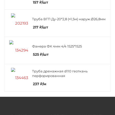
157
₽
/шт
Труба ВГП Ду-20*2,8 (≈1,5м) наруж.Ø26,8мм
217
₽
/шт
Фанера ФК 4мм 4/4 1525*1525
525
₽
/шт
Труба дренажная d110 геоткань
перфорированная
237
₽
/м