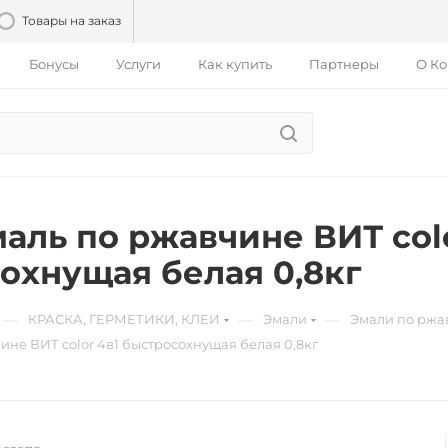
Товары на заказ
Бонусы
Услуги
Как купить
Партнеры
О К
маль по ржавчине ВИТ col
охнущая белая 0,8кг
—
—
—
КРАСКА, ГЕРМЕТИКИ, КЛЕИ
Эмали
Эмали по ржа
ине ВИТ color 4в1 быстросохнущая белая 0,8кг