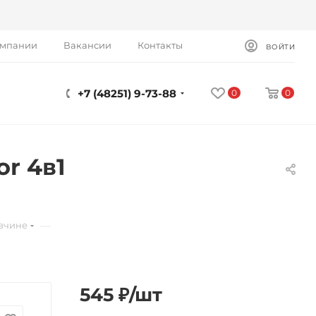
омпании
Вакансии
Контакты
ВОЙТИ
+7 (48251) 9-73-88
0
0
or 4в1
—
вчине
545
₽
/шт