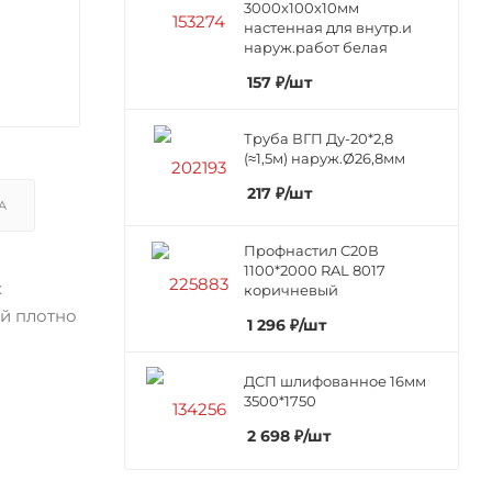
3000х100х10мм
настенная для внутр.и
наруж.работ белая
157
₽
/шт
Труба ВГП Ду-20*2,8
(≈1,5м) наруж.Ø26,8мм
217
₽
/шт
А
Профнастил C20В
1100*2000 RAL 8017
х
коричневый
ой плотно
1 296
₽
/шт
ДСП шлифованное 16мм
3500*1750
2 698
₽
/шт