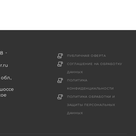
88
ПУБЛИЧНАЯ ОФЕРТА
СОГЛАШЕНИЕ НА ОБРАБОТКУ
r.ru
ДАННЫХ
обл.,
ПОЛИТИКА
шоссе
КОНФИДЕНЦИАЛЬНОСТИ
кое
ПОЛИТИКА ОБРАБОТКИ И
ЗАЩИТЫ ПЕРСОНАЛЬНЫХ
ДАННЫХ