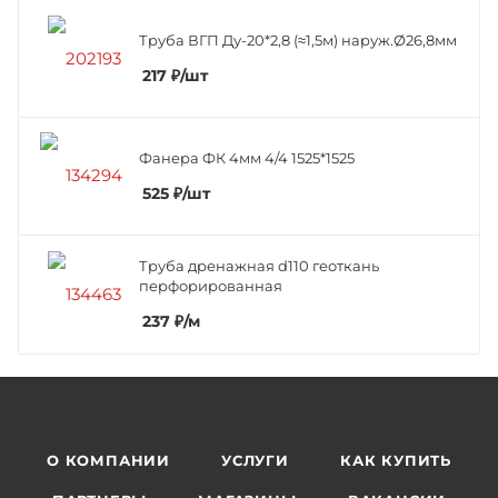
Труба ВГП Ду-20*2,8 (≈1,5м) наруж.Ø26,8мм
217
₽
/шт
Фанера ФК 4мм 4/4 1525*1525
525
₽
/шт
Труба дренажная d110 геоткань
перфорированная
237
₽
/м
О КОМПАНИИ
УСЛУГИ
КАК КУПИТЬ