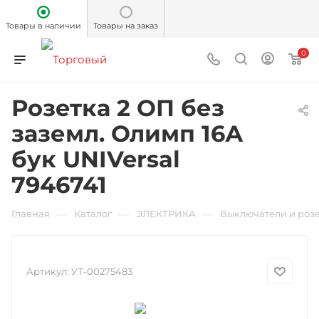
Товары в наличии
Товары на заказ
0
Розетка 2 ОП без
заземл. Олимп 16А
бук UNIVersal
7946741
—
—
—
Главная
Каталог
ЭЛЕКТРИКА
Выключатели и роз
Артикул:
УТ-00275483