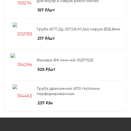
для внутр.и наруж.работ белая
157
₽
/шт
Труба ВГП Ду-20*2,8 (≈1,5м) наруж.Ø26,8мм
217
₽
/шт
Фанера ФК 4мм 4/4 1525*1525
525
₽
/шт
Труба дренажная d110 геоткань
перфорированная
237
₽
/м