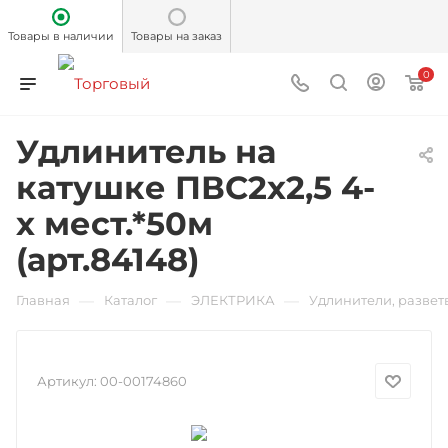
Товары в наличии
Товары на заказ
0
Удлинитель на
катушке ПВС2х2,5 4-
х мест.*50м
(арт.84148)
—
—
—
Главная
Каталог
ЭЛЕКТРИКА
Удлинители, развет
Артикул:
00-00174860