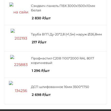
Сэндвич-панель ПВХ 3000х1500х10мм
белая
2 830
₽
/шт
Труба ВГП Ду-20*2,8 (≈1,5м) наруж.Ø26,8мм
217
₽
/шт
Профнастил C20В 1100*2000 RAL 8017
коричневый
1 296
₽
/шт
ДСП шлифованное 16мм 3500*1750
2 698
₽
/шт