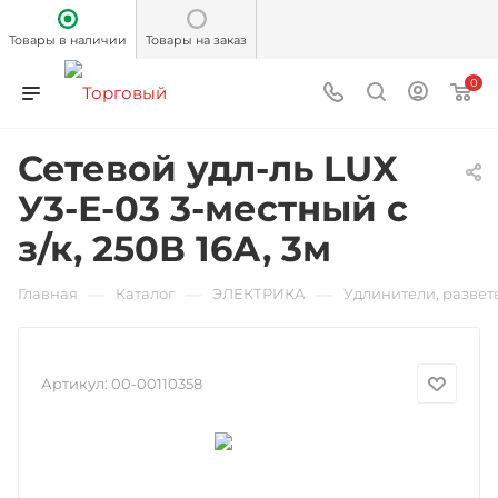
Товары в наличии
Товары на заказ
0
Сетевой удл-ль LUX
У3-Е-03 3-местный с
з/к, 250В 16А, 3м
—
—
—
Главная
Каталог
ЭЛЕКТРИКА
Удлинители, развет
Артикул:
00-00110358