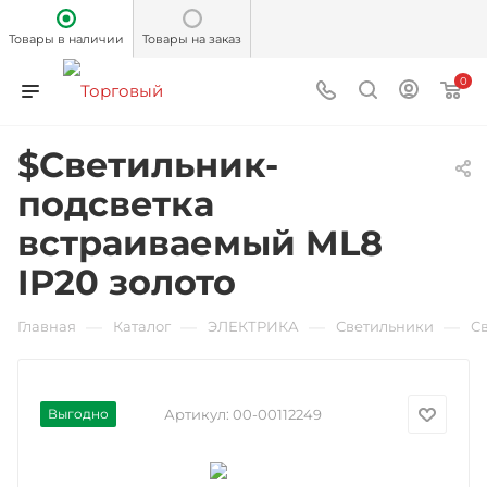
Товары в наличии
Товары на заказ
0
$Светильник-
подсветка
встраиваемый ML8
IP20 золото
—
—
—
—
Главная
Каталог
ЭЛЕКТРИКА
Светильники
С
Выгодно
Артикул:
00-00112249