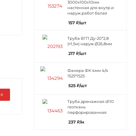
3000х100х10мм
настенная для внутр.и
наруж.работ белая
157
₽
/шт
Труба ВГП Ду-20*2,8
(≈1,5м) наруж.Ø26,8мм
217
₽
/шт
Фанера ФК 4мм 4/4
1525*1525
525
₽
/шт
ЫВ
Труба дренажная d110
геоткань
перфорированная
237
₽
/м