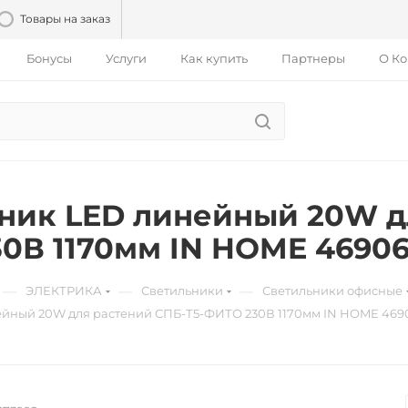
Товары на заказ
Бонусы
Услуги
Как купить
Партнеры
О К
ник LED линейный 20W дл
0В 1170мм IN HOME 469061
—
—
—
ЭЛЕКТРИКА
Светильники
Светильники офисные
йный 20W для растений СПБ-Т5-ФИТО 230В 1170мм IN HOME 46906