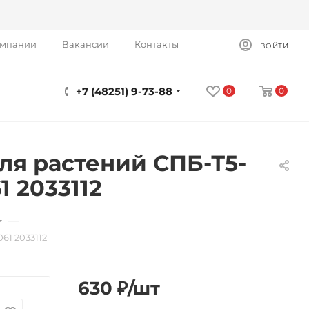
омпании
Вакансии
Контакты
ВОЙТИ
+7 (48251) 9-73-88
0
0
я растений СПБ-Т5-
 2033112
—
1 2033112
630
₽
/шт