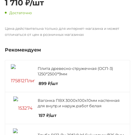
1 710
₽
/шт
Достаточно
Цена действительна только для интернет-магазина и может
отличаться от цен в розничных магазинах
Рекомендуем
Плита древесно-стружечная (ОСП-3)
1250*2500*9мм
899
₽
/шт
Вагонка ПВХ 3000х100х10мм настенная
для внутр.и наруж.работ белая
157
₽
/шт
Труба ВГП Ду-20*2,8 (≈1,5м) наруж.Ø26,8мм