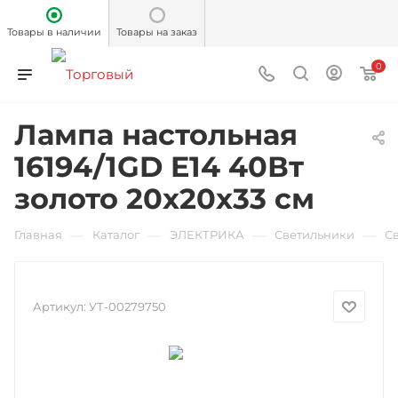
Товары в наличии
Товары на заказ
0
Лампа настольная
16194/1GD E14 40Вт
золото 20х20х33 см
—
—
—
—
Главная
Каталог
ЭЛЕКТРИКА
Светильники
С
Артикул:
УТ-00279750