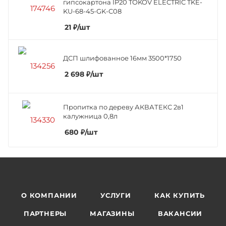
гипсокартона IP20 TOKOV ELECTRIC TKE-
KU-68-45-GK-C08
21
₽
/шт
ДСП шлифованное 16мм 3500*1750
2 698
₽
/шт
Пропитка по дереву АКВАТЕКС 2в1
калужница 0,8л
680
₽
/шт
О КОМПАНИИ
УСЛУГИ
КАК КУПИТЬ
ПАРТНЕРЫ
МАГАЗИНЫ
ВАКАНСИИ