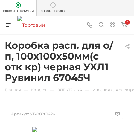
Товары в наличии
Товары на заказ
0
Коробка расп. для о/
п, 100х100х50мм(с
отк кр) черная УХЛ1
Рувинил 67045Ч
—
—
—
Главная
Каталог
ЭЛЕКТРИКА
Изделия для элект
Артикул:
УТ-00281426