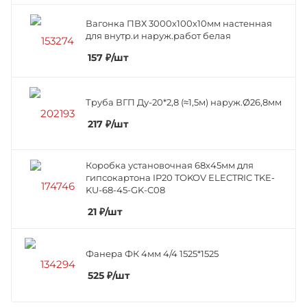
Вагонка ПВХ 3000х100х10мм настенная
для внутр.и наруж.работ белая
157
₽
/шт
Труба ВГП Ду-20*2,8 (≈1,5м) наруж.Ø26,8мм
217
₽
/шт
Коробка установочная 68х45мм для
гипсокартона IP20 TOKOV ELECTRIC TKE-
KU-68-45-GK-C08
21
₽
/шт
Фанера ФК 4мм 4/4 1525*1525
525
₽
/шт