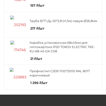
157
₽
/шт
Труба ВГП Ду-20*2,8 (≈1,5м) наруж.Ø26,8мм
217
₽
/шт
Коробка установочная 68х45мм для
гипсокартона IP20 TOKOV ELECTRIC TKE-
KU-68-45-GK-C08
21
₽
/шт
Профнастил C20В 1100*2000 RAL 8017
коричневый
1 296
₽
/шт