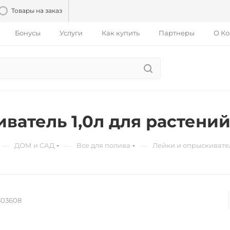
Товары на заказ
Бонусы
Услуги
Как купить
Партнеры
О К
атель 1,0л для растений,
—
—
—
ДОМ и САД
Все для полива
Лейки и опрыскивате
303608