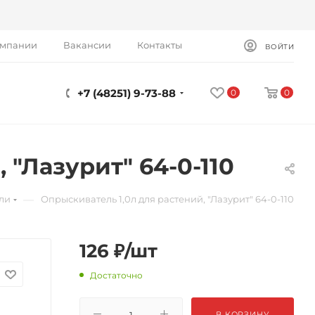
омпании
Вакансии
Контакты
ВОЙТИ
+7 (48251) 9-73-88
0
0
 "Лазурит" 64-0-110
—
ли
Опрыскиватель 1,0л для растений, "Лазурит" 64-0-110
126
₽
/шт
Достаточно
В КОРЗИНУ