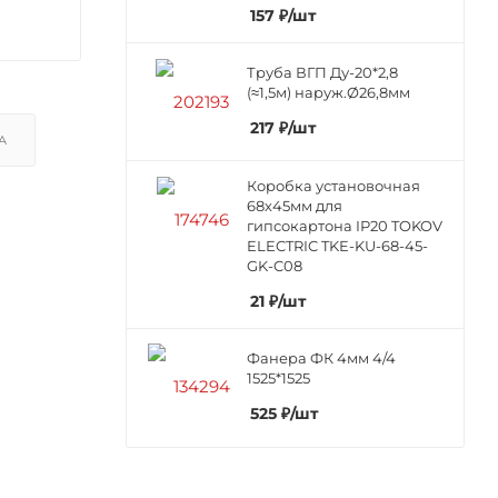
157
₽
/шт
Труба ВГП Ду-20*2,8
(≈1,5м) наруж.Ø26,8мм
217
₽
/шт
А
Коробка установочная
68х45мм для
гипсокартона IP20 TOKOV
ELECTRIC TKE-KU-68-45-
GK-C08
21
₽
/шт
Фанера ФК 4мм 4/4
1525*1525
525
₽
/шт