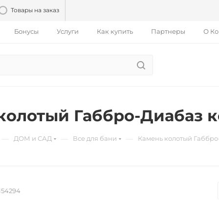
Товары на заказ
Бонусы
Услуги
Как купить
Партнеры
О К
колотый Габбро-Диабаз к
—
—
—
ДОМ и САД
Все для бани
Камень колотый Габбро
154294