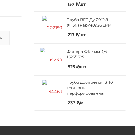
157
₽
/шт
Труба ВГП Ду-20*2,8
(≈1,5м) наруж.Ø26,8мм
217
₽
/шт
А
Фанера ФК 4мм 4/4
1525*1525
525
₽
/шт
Труба дренажная d110
геоткань
перфорированная
237
₽
/м