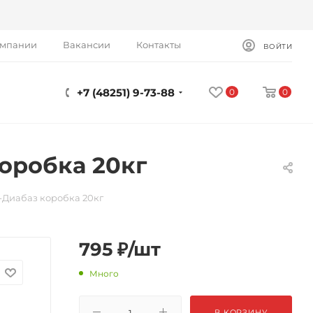
омпании
Вакансии
Контакты
ВОЙТИ
+7 (48251) 9-73-88
0
0
оробка 20кг
-Диабаз коробка 20кг
795
₽
/шт
Много
В КОРЗИНУ