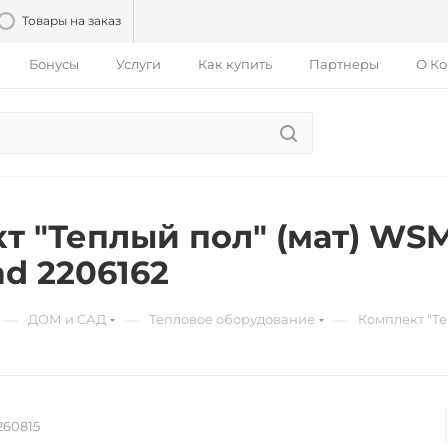
Товары на заказ
Бонусы
Услуги
Как купить
Партнеры
О К
т "Теплый пол" (мат) WSM
d 2206162
—
—
—
ДОМ и САД
Тепловое оборудование
Комплект "Те
260815