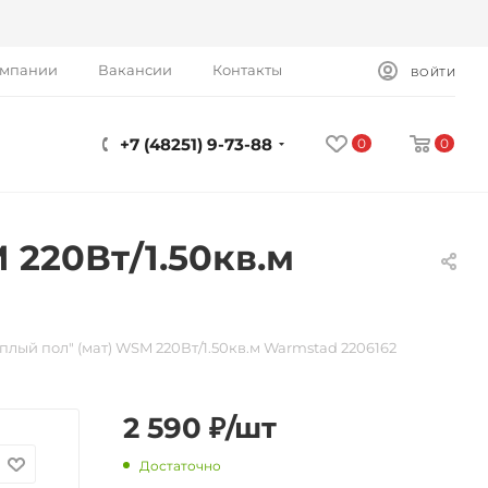
омпании
Вакансии
Контакты
ВОЙТИ
+7 (48251) 9-73-88
0
0
 220Вт/1.50кв.м
плый пол" (мат) WSM 220Вт/1.50кв.м Warmstad 2206162
2 590
₽
/шт
Достаточно