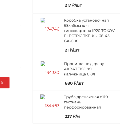
217
₽
/шт
Коробка установочная
68х45мм для
гипсокартона IP20 TOKOV
ELECTRIC TKE-KU-68-45-
GK-C08
21
₽
/шт
Пропитка по дереву
АКВАТЕКС 2в1
калужница 0,8л
680
₽
/шт
ЫВ
Труба дренажная d110
геоткань
перфорированная
237
₽
/м