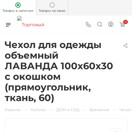
Товары в наличии
Товары на заказ
0
Чехол для одежды
объемный
ЛАВАНДА 100x60x30
с окошком
(прямоугольник,
ткань, 60)
—
—
—
—
Главная
Каталог
ДОМ и САД
Хранение
Чехол