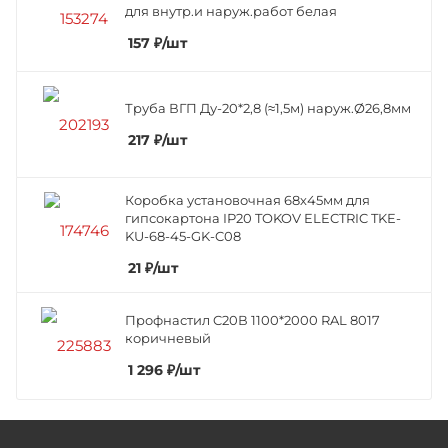
для внутр.и наруж.работ белая
157
₽
/шт
Труба ВГП Ду-20*2,8 (≈1,5м) наруж.Ø26,8мм
217
₽
/шт
Коробка установочная 68х45мм для
гипсокартона IP20 TOKOV ELECTRIC TKE-
KU-68-45-GK-C08
21
₽
/шт
Профнастил C20В 1100*2000 RAL 8017
коричневый
1 296
₽
/шт