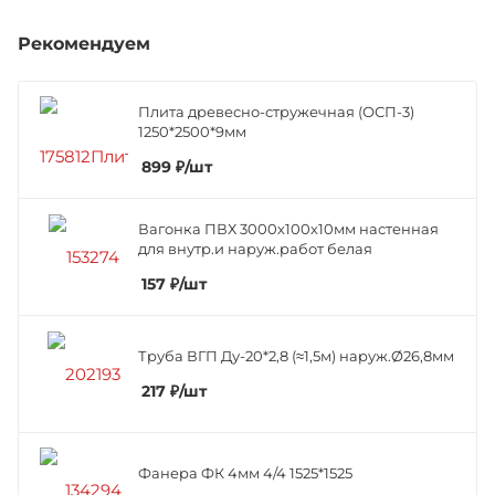
Рекомендуем
Плита древесно-стружечная (ОСП-3)
1250*2500*9мм
899
₽
/шт
Вагонка ПВХ 3000х100х10мм настенная
для внутр.и наруж.работ белая
157
₽
/шт
Труба ВГП Ду-20*2,8 (≈1,5м) наруж.Ø26,8мм
217
₽
/шт
Фанера ФК 4мм 4/4 1525*1525