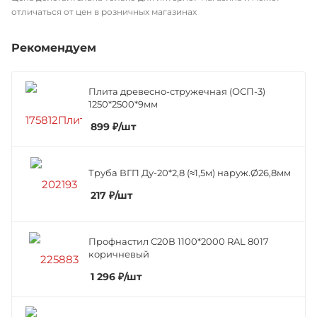
отличаться от цен в розничных магазинах
Рекомендуем
Плита древесно-стружечная (ОСП-3)
1250*2500*9мм
899
₽
/шт
Труба ВГП Ду-20*2,8 (≈1,5м) наруж.Ø26,8мм
217
₽
/шт
Профнастил C20В 1100*2000 RAL 8017
коричневый
1 296
₽
/шт