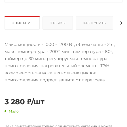
ОПИСАНИЕ
ОТЗЫВЫ
КАК КУПИТЬ
О
Макс. мощность - 1000 - 1200 Вт; объем чаши - 2 л.;
макс. температура - 200°; мин. температура - 80°;
таймер до 30 мин.; регулируемая температура
приготовления; нагревательный элемент - ТЭН;
возможность запуска нескольких циклов
приготовления подряд; защита от перегрева
3 280
₽
/шт
Мало
Цена действительна только для интернет-магазина и может