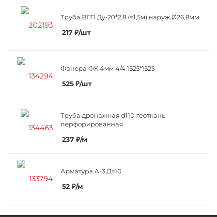
Труба ВГП Ду-20*2,8 (≈1,5м) наруж.Ø26,8мм
217
₽
/шт
Фанера ФК 4мм 4/4 1525*1525
525
₽
/шт
Труба дренажная d110 геоткань
перфорированная
237
₽
/м
Арматура А-3 Д=10
52
₽
/м