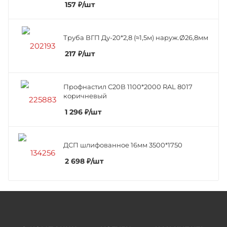
157
₽
/шт
Труба ВГП Ду-20*2,8 (≈1,5м) наруж.Ø26,8мм
217
₽
/шт
Профнастил C20В 1100*2000 RAL 8017
коричневый
1 296
₽
/шт
ДСП шлифованное 16мм 3500*1750
2 698
₽
/шт