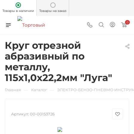
Товары в наличии
Товары на заказ
0
Круг отрезной
абразивный по
металлу,
115х1,0х22,2мм "Луга"
—
—
Главная
Каталог
ЭЛЕКТРО-БЕНЗО-ПНЕВМО ИНСТРУ
Артикул:
00-00153726