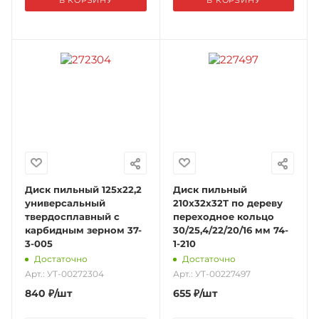
В КОРЗИНУ
В КОРЗИНУ
Диск пильный 125х22,2
Диск пильный
универсальный
210x32х32T по дереву
твердосплавный с
переходное кольцо
карбидным зерном 37-
30/25,4/22/20/16 мм 74-
3-005
1-210
Достаточно
Достаточно
Арт.: УТ-00272304
Арт.: УТ-00227497
840
₽
/шт
655
₽
/шт