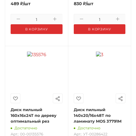
489
₽
/шт
830
₽
/шт
В КОРЗИНУ
В КОРЗИНУ
Диск пильный
Диск пильный
160х16х24Т по дереву
140х20/16х48T по
оптимальный рез
ламинату MOS 37791М
Достаточно
Достаточно
Арт.: 00-00135576
Арт.: УТ-00286422