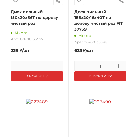
Диск пильный
Диск пильный
150х20х36Т по дереву
185х20/16х40Т по
чистый рез
дереву чистый рез FIT
37739
Много
Много
Арт.: 00-00135577
Арт.: 00-00135588
239
₽
/шт
625
₽
/шт
В КОРЗИНУ
В КОРЗИНУ