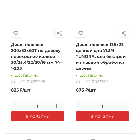
Диск пильный
Диск пильный 125х22
200x32x60T по дереву
цепной для УШМ
переходное кольцо
TUNDRA, для быстрой
30/25,4/22/20/16 мм 74-
и плавной обработки
1-205
дерева
Достаточно
Достаточно
Арт.: УТ-00227496
Арт.: УТ-00232374
825
₽
/шт
675
₽
/шт
В КОРЗИНУ
В КОРЗИНУ