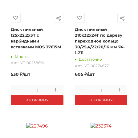
Диск пильный
Диск пильный
125x22,2х3Т с
210x32x24T по дереву
карбидными
переходное кольцо
вставками MOS 37615М
30/25,4/22/20/16 мм 74-
1-211
Много
Достаточно
Арт.: УТ-00238661
Арт.: УТ-00274877
530
₽
/шт
605
₽
/шт
В КОРЗИНУ
В КОРЗИНУ