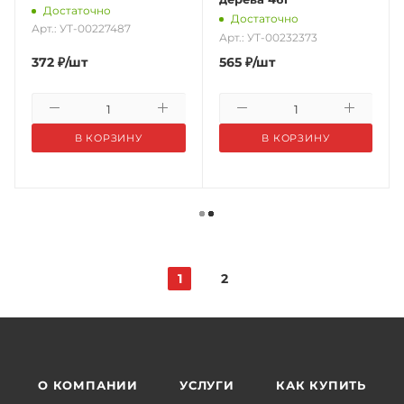
Достаточно
Достаточно
Арт.: УТ-00227487
Арт.: УТ-00232373
372
₽
/шт
565
₽
/шт
В КОРЗИНУ
В КОРЗИНУ
1
2
О КОМПАНИИ
УСЛУГИ
КАК КУПИТЬ