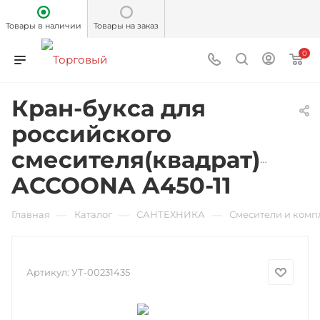
Товары в наличии
Товары на заказ
0
Кран-букса для
российского
смесителя(квадрат)Лату
ACCOONA A450-11
—
—
—
Главная
Каталог
САНТЕХНИКА
Смесители и ком
Артикул:
УТ-00231435