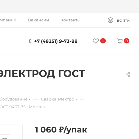
омпании
Вакансии
Контакты
ВОЙТИ
+7 (48251) 9-73-88
0
0
ЦЭЛЕКТРОД ГОСТ
—
—
оборудование
Сварка электро
ОСТ 9467-75 г.Москва
1 060
₽
/упак