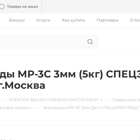
Товары на заказ
Бонусы
Услуги
Как купить
Партнеры
О К
ды МР-3С 3мм (5кг) СПЕ
г.Москва
—
—
ЭЛЕКТРО-БЕНЗО-ПНЕВМО ИНСТРУМЕНТ
Сварочное 
—
ка для сварки
Электроды МР-3С 3мм (5кг) СПЕЦЭЛЕКТРОД Г