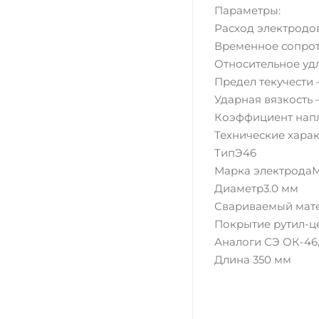
Параметры:
Расход электродов 
Временное сопрот
Относительное уд
Предел текучести 
Ударная вязкость 
Коэффициент напла
Технические хара
ТипЭ46
Марка электрода
Диаметр3.0 мм
Свариваемый мате
Покрытие рутил-
Аналоги СЭ ОК-46,
Длина 350 мм