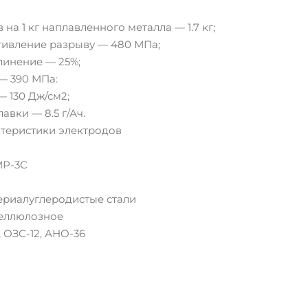
на 1 кг наплавленного металла — 1.7 кг;
ивление разрыву — 480 МПа;
линение — 25%;
— 390 МПа:
— 130 Дж/см2;
вки — 8.5 г/Ач.
ктеристики электродов
МР-3С
риалуглеродистые стали
целлюлозное
 ОЗС-12, АНО-36