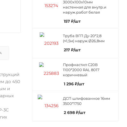
3000х100х10мм
настенная для внутр.и
наруж.работ белая
157
₽
/шт
Труба ВГП Ду-20*2,8
(≈1,5м) наруж.Ø26,8мм
217
₽
/шт
А
Профнастил C20В
1100*2000 RAL 8017
струкций
коричневый
ем до 450
1 296
₽
/шт
ым и
варных
ДСП шлифованное 16мм
3500*1750
Р-3С
2 698
₽
/шт
гих