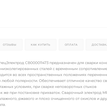
ОТЗЫВЫ
КАК КУПИТЬ
ОПЛАТА
ДОСТАВК
пецЭлектрод СВ000011473 предназначен для сварки кон
и низколегированных сталей с временным сопротивлени
одится во всех пространственных положениях переменн
 любой полярности. Обеспечивает отличное качество с
тажных условиях, при сварке неповоротных стыков
ак же при постановке прихваток. Сварочный электрод М
влажного, ржавого и плохо очищенного от окислов и дру
ла.