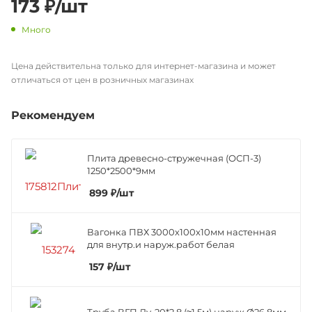
173
₽
/шт
Много
Цена действительна только для интернет-магазина и может
отличаться от цен в розничных магазинах
Рекомендуем
Плита древесно-стружечная (ОСП-3)
1250*2500*9мм
899
₽
/шт
Вагонка ПВХ 3000х100х10мм настенная
для внутр.и наруж.работ белая
157
₽
/шт
Труба ВГП Ду-20*2,8 (≈1,5м) наруж.Ø26,8мм