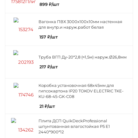
899
₽
/шт
Вагонка ПВХ 3000х100х10мм настенная
для внутр.и наруж.работ белая
157
₽
/шт
Труба ВГП Ду-20*2,8 (≈1,5м) наруж.Ø26,8мм
217
₽
/шт
Коробка установочная 68х45мм для
гипсокартона IP20 TOKOV ELECTRIC TKE-
KU-68-45-GK-C08
21
₽
/шт
Плита ДСП QuikDeckProfessional
шпунтованная влагостойкая Р5 Е1
2440*900*12