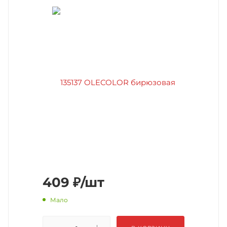
409
₽
/шт
Мало