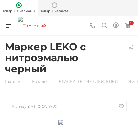
Товары в наличии
Товары на заказ
0
Маркер LEKO с
нитроэмалью
черный
—
—
—
Главная
Каталог
КРАСКА, ГЕРМЕТИКИ, КЛЕИ
Эма
Артикул:
УТ-00274920