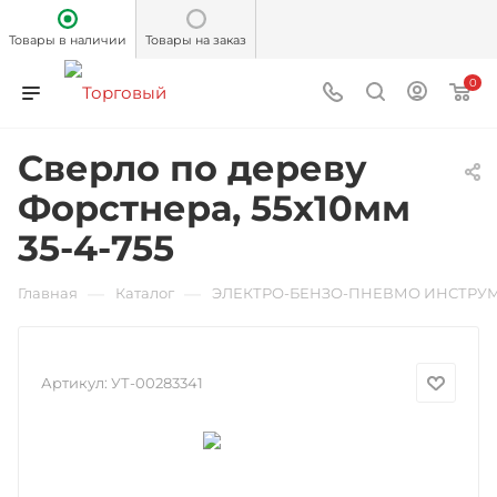
Товары в наличии
Товары на заказ
0
Сверло по дереву
Форстнера, 55х10мм
35-4-755
—
—
Главная
Каталог
ЭЛЕКТРО-БЕНЗО-ПНЕВМО ИНСТРУ
Артикул:
УТ-00283341