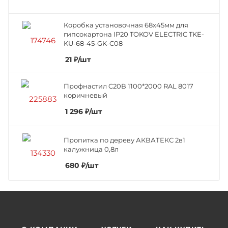
Коробка установочная 68х45мм для
гипсокартона IP20 TOKOV ELECTRIC TKE-
KU-68-45-GK-C08
21
₽
/шт
Профнастил C20В 1100*2000 RAL 8017
коричневый
1 296
₽
/шт
Пропитка по дереву АКВАТЕКС 2в1
калужница 0,8л
680
₽
/шт