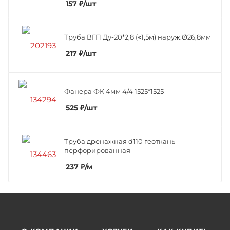
157
₽
/шт
Труба ВГП Ду-20*2,8 (≈1,5м) наруж.Ø26,8мм
217
₽
/шт
Фанера ФК 4мм 4/4 1525*1525
525
₽
/шт
Труба дренажная d110 геоткань
перфорированная
237
₽
/м