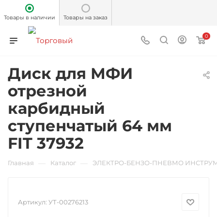
Товары в наличии
Товары на заказ
0
Диск для МФИ
отрезной
карбидный
ступенчатый 64 мм
FIT 37932
—
—
Главная
Каталог
ЭЛЕКТРО-БЕНЗО-ПНЕВМО ИНСТРУ
Артикул:
УТ-00276213