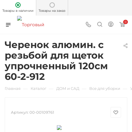
Товары в наличии
Товары на заказ
0
Черенок алюмин. с
резьбой для щеток
упрочненный 120см
60-2-912
—
—
—
—
Главная
Каталог
ДОМ и САД
Все для уборки
Артикул:
00-00109761