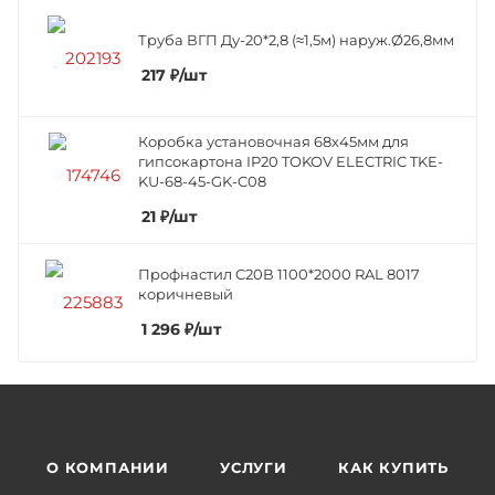
Труба ВГП Ду-20*2,8 (≈1,5м) наруж.Ø26,8мм
217
₽
/шт
Коробка установочная 68х45мм для
гипсокартона IP20 TOKOV ELECTRIC TKE-
KU-68-45-GK-C08
21
₽
/шт
Профнастил C20В 1100*2000 RAL 8017
коричневый
1 296
₽
/шт
О КОМПАНИИ
УСЛУГИ
КАК КУПИТЬ