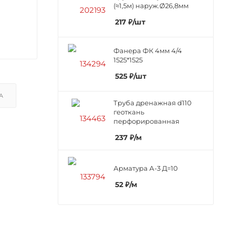
(≈1,5м) наруж.Ø26,8мм
217
₽
/шт
Фанера ФК 4мм 4/4
1525*1525
525
₽
/шт
А
Труба дренажная d110
геоткань
перфорированная
237
₽
/м
Арматура А-3 Д=10
52
₽
/м