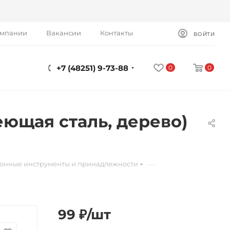
омпании
Вакансии
Контакты
ВОЙТИ
+7 (48251) 9-73-88
0
0
еющая сталь, дерево)
—
онные инструменты и принадлежности
99
₽
/шт