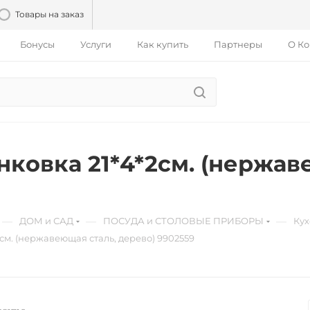
Товары на заказ
Бонусы
Услуги
Как купить
Партнеры
О К
ковка 21*4*2см. (нержав
—
—
—
ДОМ и САД
ПОСУДА и СТОЛОВЫЕ ПРИБОРЫ
Кух
см. (нержавеющая сталь, дерево) 9902559