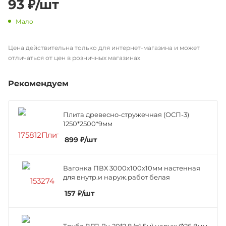
93
₽
/шт
Мало
Цена действительна только для интернет-магазина и может
отличаться от цен в розничных магазинах
Рекомендуем
Плита древесно-стружечная (ОСП-3)
1250*2500*9мм
899
₽
/шт
Вагонка ПВХ 3000х100х10мм настенная
для внутр.и наруж.работ белая
157
₽
/шт
Труба ВГП Ду-20*2,8 (≈1,5м) наруж.Ø26,8мм